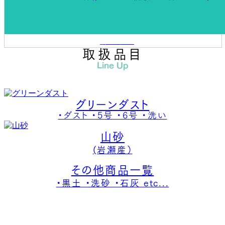
詳しく見る
取扱品目
Line Up
グリーンダスト
・ダスト ・5号 ・6号 ・洗い
山砂
(岩瀬産）
その他商品一覧
・黒土 ・洗砂 ・石灰 etc...
納入実績
Actual Results
これまで納入してきた実績の一部をご紹介します。